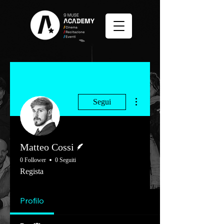
Altre azioni
Segui
Redattore
Matteo Cossi
0 Follower
0 Seguiti
Regista
Profilo