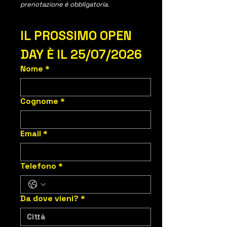
prenotazione è obbligatoria.
IL PROSSIMO OPEN 
DAY È IL 25/07/2026
Nome
*
Cognome
*
Email
*
Telefono
*
Da dove vieni?
*