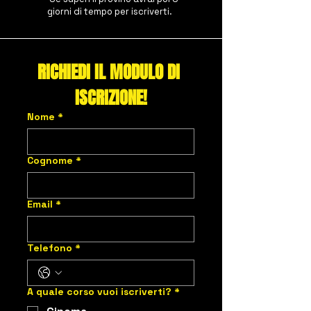
giorni di tempo per iscriverti.
RICHIEDI IL MODULO DI 
ISCRIZIONE!
Nome
*
Cognome
*
Email
*
Telefono
*
A quale corso vuoi iscriverti?
*