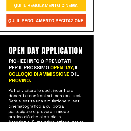
QUI IL REGOLAMENTO CINEMA
QUI IL REGOLAMENTO RECITAZIONE
OPEN DAY APPLICATION
RICHIEDI INFO O PRENOTATI
PER IL PROSSIMO
OPEN DAY,
IL
COLLOQIO DI AMMISSIONE
O IL
PROVINO.
Potrai visitare le sedi, incontrare
docenti e confrontarti con ex allievi.
Sarà allestita una simulazione di set
cinematografico a cui potrai
partecipare e provare in modo
pratico ciò che si studia in
Accademia.
È una prima lezione–prova
gratuita*, pensata per farti vivere