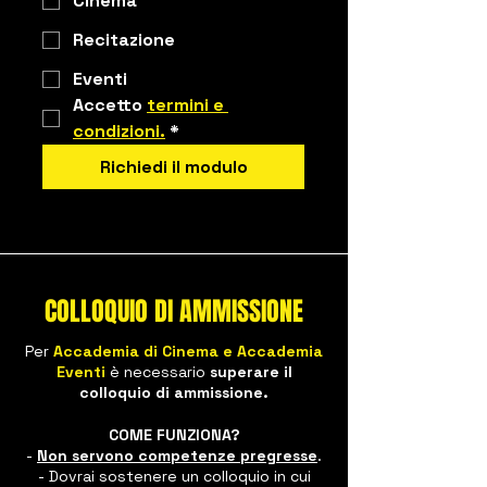
Cinema
Recitazione
Eventi
Accetto 
termini e 
condizioni.
*
Richiedi il modulo
COLLOQUIO DI AMMISSIONE
Per
Accademia di Cinema e Accademia
Eventi
è necessario
s
uperare il
colloquio di ammissione.
COME FUNZIONA?
-
Non servono competenze pregresse
.
- Dovrai sostenere un colloquio in cui