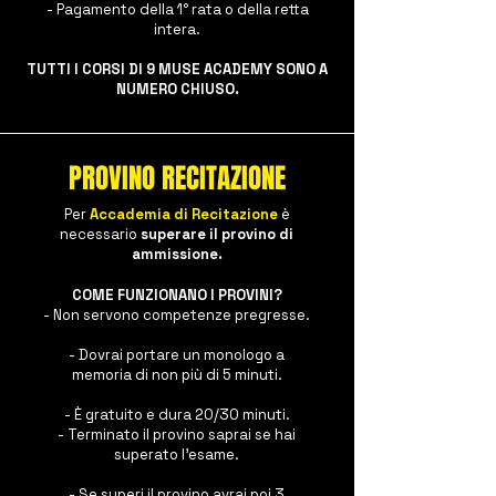
- Pagamento della 1° rata o della retta
intera.
TUTTI I CORSI DI 9 MUSE ACADEMY SONO A
NUMERO CHIUSO.
PROVINO RECITAZIONE
Per
Accademia di Recitazione
è
necessario
s
uperare il provino di
ammissione.
COME FUNZIONANO I PROVINI?
- Non servono competenze pregresse.
- Dovrai portare un monologo a
memoria di non più di 5 minuti.
- È gratuito e dura 20/30 minuti.
- Terminato il provino saprai se hai
superato l'esame.
- Se superi il provino avrai poi 3