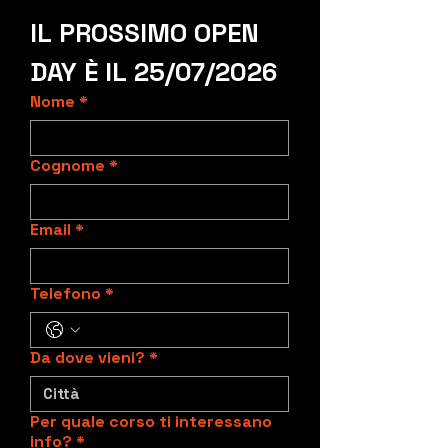
IL PROSSIMO OPEN 
DAY È IL 25/07/2026
Nome
*
Cognome
*
Email
*
Telefono
*
Da dove vieni?
*
Per quale corso ti interessano
info?
*