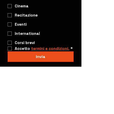
Cinema
Recitazione
Eventi
International
Corsi brevi
Accetto 
termini e condizioni.
*
Invia
Cosa dicono i nostri Alumni
"La scuola offre una formazione
completa, con tanta pratica e
collaborazioni reali nel settore. Ho
potuto lavorare su set, partecipare a
eventi e conoscere professionisti. Un
percorso che mi ha davvero aperto le