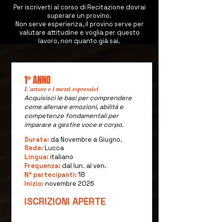
Per iscriverti al corso di Recitazione dovrai
superare un provino.
Non serve esperienza, il provino serve per
valutare attitudine e voglia per questo
lavoro, non quanto già sai.​​
1° ANNO
L'attore e i mezzi espressivi
Acquisisci le basi per comprendere
come allenare emozioni, abilità e
competenze fondamentali per
imparare a gestire voce e corpo.
Durata:
da Novembre a Giugno.
Sede:
Lucca
Lingua:
italiano
Frequenza:
dal lun. al ven.
N° partecipanti:
18
Inizio:
novembre 2026
ISCRIZIONI APERTE