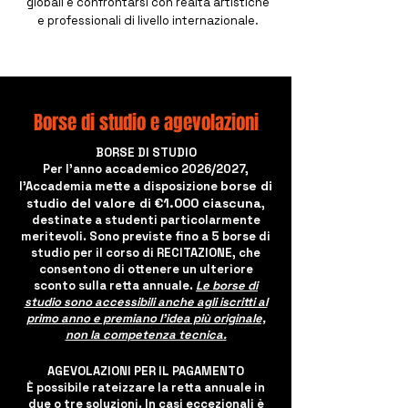
globali e confrontarsi con realtà artistiche
e professionali di livello internazionale.
Borse di studio e agevolazioni
BORSE DI STUDIO
Per l’anno accademico 2026/2027,
borse di
l’Accademia mette a disposizione
studio del valore di €1.000 ciascuna
,
destinate a studenti particolarmente
meritevoli. Sono previste fino a 5 borse di
studio per il corso di RECITAZIONE, che
consentono di ottenere un ulteriore
sconto sulla retta annuale.
Le borse di
studio sono accessibili anche agli iscritti al
primo anno e premiano l’idea più originale,
non la competenza tecnica.
AGEVOLAZIONI PER IL PAGAMENTO
È possibile rateizzare la retta annuale in
due o tre soluzioni. In casi eccezionali è