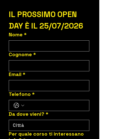
IL PROSSIMO OPEN 
DAY È IL 25/07/2026
Nome
*
Cognome
*
Email
*
Telefono
*
Da dove vieni?
*
Per quale corso ti interessano