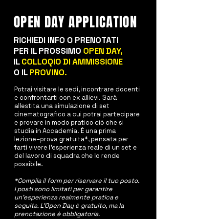
OPEN DAY APPLICATION
RICHIEDI INFO O PRENOTATI
PER IL PROSSIMO
OPEN DAY,
IL
COLLOQIO DI AMMISSIONE
O IL
PROVINO.
Potrai visitare le sedi, incontrare docenti
e confrontarti con ex allievi. Sarà
allestita una simulazione di set
cinematografico a cui potrai partecipare
e provare in modo pratico ciò che si
studia in Accademia.
È una prima
lezione–prova gratuita*, pensata per
farti vivere l’esperienza reale di un set e
del lavoro di squadra che lo rende
possibile.
*Compila il form per riservare il tuo posto.
I posti sono limitati per garantire
un’esperienza realmente pratica e
seguita. L’Open Day è gratuito, ma la
prenotazione è obbligatoria.