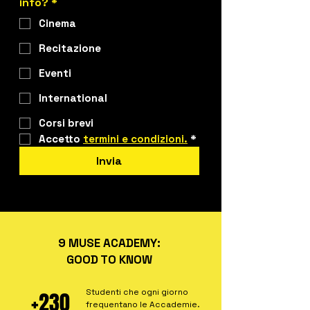
info?
*
Cinema
Recitazione
Eventi
International
Corsi brevi
Accetto 
termini e condizioni.
*
Invia
9 MUSE ACADEMY:
GOOD TO KNOW
Studenti che ogni giorno
+230
frequentano le Accademie.