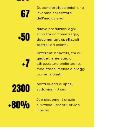
Docenti professionisti che
67
lavorano nel settore
dell'audiovisivo.
Nuove produzioni ogni
+50
anno
tra cortometraggi,
documentari, spettacoli
teatrali ed eventi.
Differenti benefits, tra cui
gadget
, aree studio,
+7
attrezzature biblioteche,
mediateca, mensa e alloggi
convenzionati.
Metri quadri di spazi,
2300
suddivisi in 3 sedi.
Job placement grazie
+80%
all'ufficio Career Service
interno.