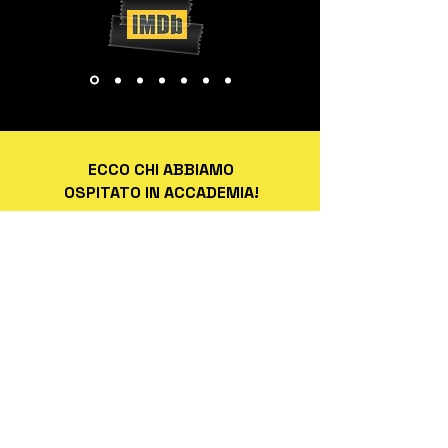
ECCO CHI ABBIAMO
OSPITATO IN ACCADEMIA!
Matthew Modine
Attore statunitense versatile
tra cinema e TV, celebre per
collaborazioni con registi
come Kubrick, Nolan e
Spielberg, da Full Metal
Jacket a Stranger Things.
Un'icona del cinema d’autore
e pop.
Vittorio Storaro
Ha rivoluzionato la fotografia
cinematografica. Vincitore di